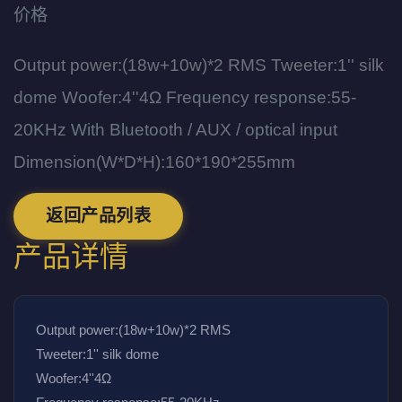
价格
Output power:(18w+10w)*2 RMS Tweeter:1'' silk
dome Woofer:4''4Ω Frequency response:55-
20KHz With Bluetooth / AUX / optical input
Dimension(W*D*H):160*190*255mm
返回产品列表
产品详情
Output power:(18w+10w)*2 RMS
Tweeter:1'' silk dome
Woofer:4''4Ω