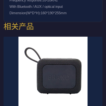
Frequency response:55-20KHz
With Bluetooth / AUX / optical input 
Dimension(W*D*H):160*190*255mm
相关产品